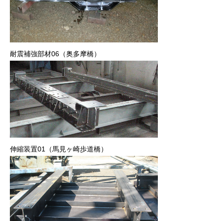
耐震補強部材06（奥多摩橋）
伸縮装置01（馬見ヶ崎歩道橋）