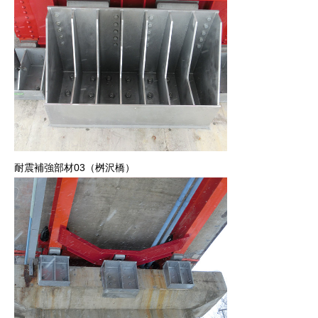
耐震補強部材03（桝沢橋）