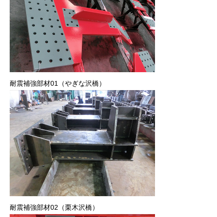
耐震補強部材01（やぎな沢橋）
耐震補強部材02（栗木沢橋）