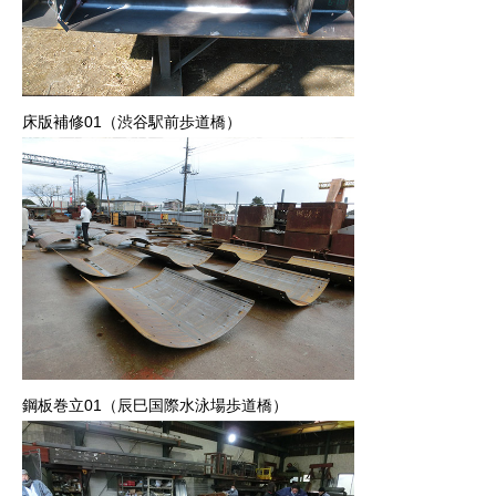
床版補修01（渋谷駅前歩道橋）
鋼板巻立01（辰巳国際水泳場歩道橋）